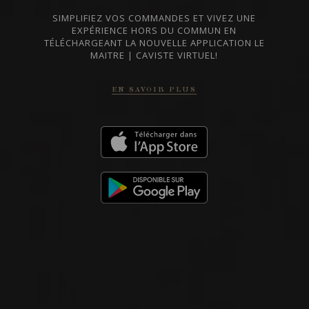
SIMPLIFIEZ VOS COMMANDES ET VIVEZ UNE
EXPÉRIENCE HORS DU COMMUN EN
TÉLÉCHARGEANT LA NOUVELLE APPLICATION LE
MAITRE | CAVISTE VIRTUEL!
EN SAVOIR PLUS
VINS DE CE PRODUCTEUR
2024
IGP QUÉBEC
CAMP DE BASE
NORDIQ