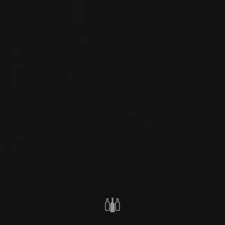
même la propriété familiale. Leurs vins sont
l’expression véritable de ce micro-climat qui
permet le murissement du Pinot à une telle
latitude. Ils sont pourvus d’une personnalité
affirmée et engageante.
Ici, les différentes parcelles sont vinifiées
séparément en cuve bois avec un minimum
d’implication humaine.
Irancy
Provient des parcelles Paradis, Renouel, Beaux
Monts, Bâtardes; argilo-calcaire sur des marnes
Kimméridgiennes; vendange éraflée à 90%; vin
non filtré, non collé, non stabilisé à froid, pièce
de 228 litres de 3 à 4 vins; 3600 bouteilles.
Irancy ‘Les Bâtardes’
Parcelle exposée Ouest-Nord plutôt fraîche. Les
arômes s’expriment sur les fruits rouges et des
notes intenses de poivre de Madagascar;
empreinte typique de la minéralité de ce terroir.
L’ensemble donne au vin son caractère tranché