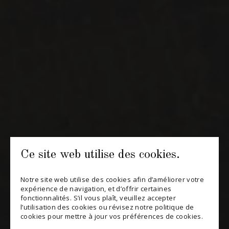
contact@maitredechai.ca
CONTACT ET ÉQUIPE
INFOLETTRES
Recevez périodiquement des offres de vins en importation
privée, informations sur les nouveaux arrivages et invitations à
nos événements spéciaux.
Ce site web utilise des cookies.
S'ABONNER
Notre site web utilise des cookies afin d’améliorer votre
CONSULTER NOTRE BLOGUE
expérience de navigation, et d’offrir certaines
fonctionnalités. S’il vous plaît, veuillez accepter
POLITIQUE DE CONFIDENTIALITÉ
l’utilisation des cookies ou révisez notre politique de
cookies pour mettre à jour vos préférences de cookies.
MODIFIER VOTRE CONSENTEMENT