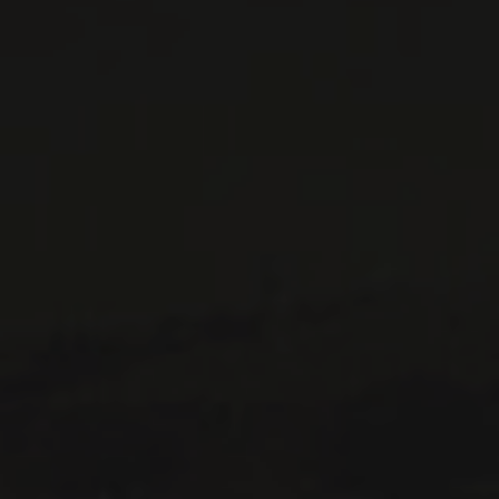
LISTES DE VINS À TÉLÉCHARGER
IMPORTATIONS PRIVÉES – RESTAURATION
VINS DISPONIBLES À LA SAQ
CONTACTEZ-NOUS
Le Maître de Chai
1643 rue Saint-Patrick
Montréal (Québec)
H3K 3G9
514 658 9866
Informations générales et administration