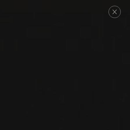
COMMANDE
MAISON DE LA CHAPELLE
Delphine et Grégory Viennois sont installés sur
la petite commune de Chapelle-Vaupelteigne,
dans l’Yonne, depuis quelques années. Ils y ont
développé une production artisanale d’Irancy à