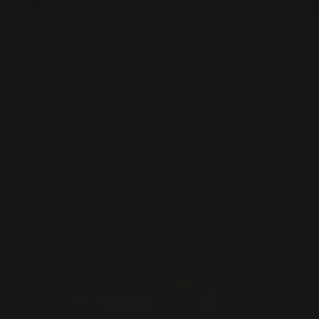
Importation privée
2022
IRANCY
IRANCY
Maison de la Chapelle
VIN ROUGE
Bourgogne - Yonne, France
VOIR LA
FICHE
Importation privée
TOUS LES PRODUITS