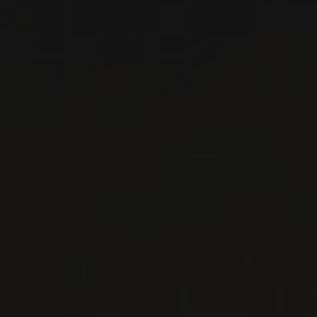
VIN BLANC
Bourgogne - Yonne, France
VOIR LA
FICHE
Importation privée
2023
CHABLIS
CHABLIS
Maison de la Chapelle
VIN BLANC
Bourgogne - Yonne, France
VOIR LA
FICHE