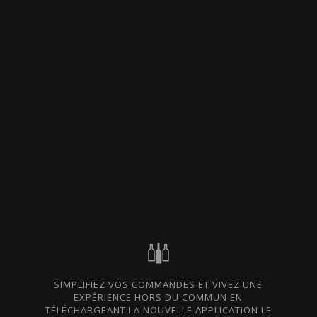
FAMILLE CHERMETTE
Beaujolais
SITE WEB
SIMPLIFIEZ VOS COMMANDES ET VIVEZ UNE
PHOTOS
EXPÉRIENCE HORS DU COMMUN EN
TÉLÉCHARGEANT LA NOUVELLE APPLICATION LE