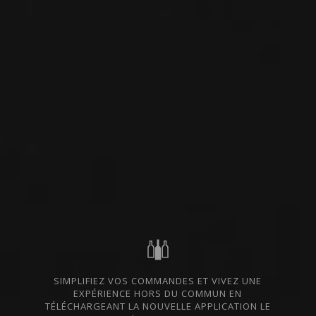
DOMAINE GEORGES VERNAY
Rhône
SITE WEB
PHOTOS
SIMPLIFIEZ VOS COMMANDES ET VIVEZ UNE
EXPÉRIENCE HORS DU COMMUN EN
TÉLÉCHARGEANT LA NOUVELLE APPLICATION LE