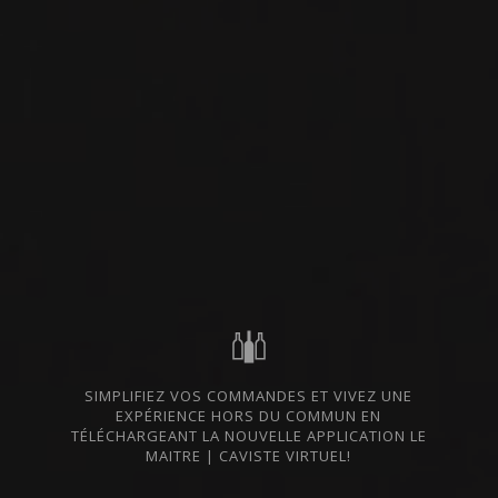
La famille Guinaudeau, seule propriétaire des
six crus de la Société, est avant tout une famille
de vignerons.
« Nous sommes présents tous les jours dans les
vignes et dans les chais, pour exprimer dans
chaque millésime la signature des six vins :
Château Lafleur, Les Pensées, Les Perrières, Les
Champs Libres, Château Grand Village Rouge et
Château Grand Village Blanc. »
SIMPLIFIEZ VOS COMMANDES ET VIVEZ UNE
EXPÉRIENCE HORS DU COMMUN EN
TÉLÉCHARGEANT LA NOUVELLE APPLICATION LE
MAITRE | CAVISTE VIRTUEL!