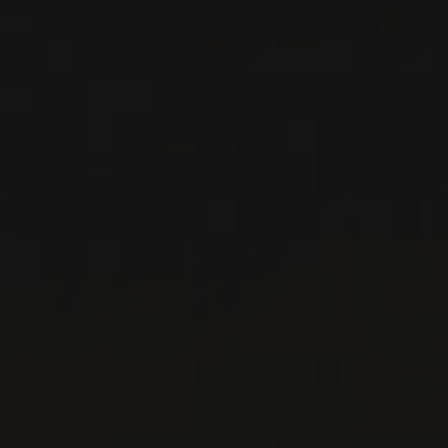
Bordeaux, France
VOIR LA
FICHE
Disponible à la SAQ
NOUVEAU
PRODUIT
2023
BORDEAUX
BORDEAUX BLANC ‘LES
CHAMPS LIBRES’
Château Lafleur
VIN BLANC
Bordeaux, France
VOIR LA
FICHE
Importation privée