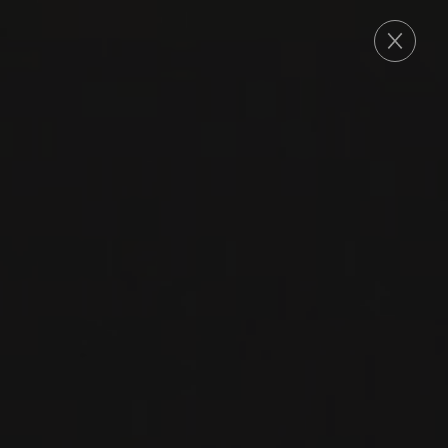
COMMANDE
CHÂTEAU LAFLEUR
NOUVEAUTÉ AU
PORTFOLIO
La Société Civile du Château Lafleur tient
aujourd’hui une place particulière dans le cercle
des Grand Crus Bordelais.