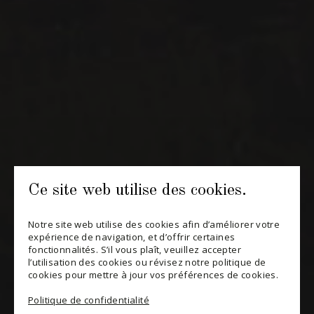
CONTACT ET ÉQUIPE
INFOLETTRES
Recevez périodiquement des offres de vins en importation
privée, informations sur les nouveaux arrivages et invitations à
nos événements spéciaux.
Ce site web utilise des cookies.
S'ABONNER
CONSULTER NOTRE BLOGUE
Notre site web utilise des cookies afin d’améliorer votre
expérience de navigation, et d’offrir certaines
fonctionnalités. S’il vous plaît, veuillez accepter
POLITIQUE DE CONFIDENTIALITÉ
l’utilisation des cookies ou révisez notre politique de
cookies pour mettre à jour vos préférences de cookies.
MODIFIER VOTRE CONSENTEMENT
Politique de confidentialité