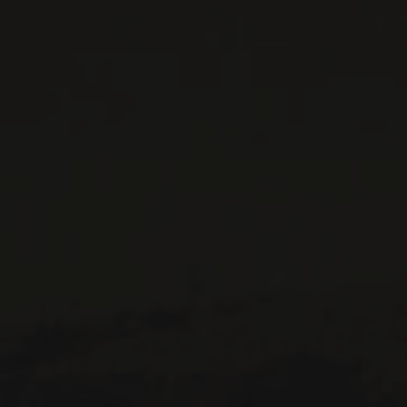
IMPORTATIONS PRIVÉES – RESTAURATION
VINS DISPONIBLES À LA SAQ
CONTACTEZ-NOUS
Le Maître de Chai
1643 rue Saint-Patrick
Montréal (Québec)
H3K 3G9
514 658 9866
Informations générales et administration
contact@maitredechai.ca