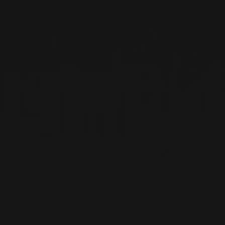
2019
POMEROL
POMEROL
Château Lafleur
VIN ROUGE
Bordeaux, France
VOIR LA
FICHE
Disponible à la SAQ
TOUS LES PRODUITS
LISTES DE VINS À TÉLÉCHARGER