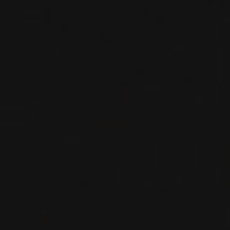
VINS DE CE PRODUCTEUR
2021
BORDEAUX SUPÉRIEUR
‘LES PERRIÈRES’
Château Lafleur
VIN ROUGE