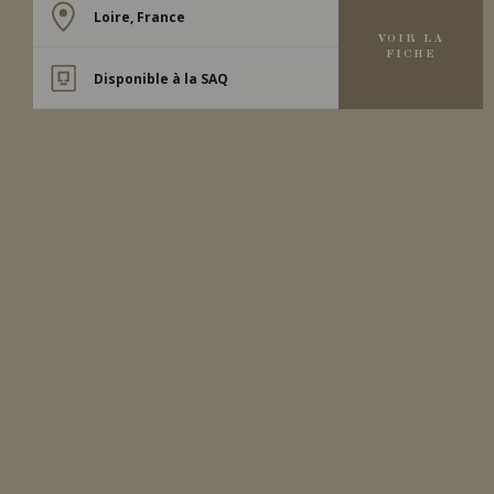
Loire, France
VOIR LA
FICHE
Disponible à la SAQ
2005
VOUVRAY
VOUVRAY MOELLEUX
‘CUVÉE CONSTANCE’
Domaine Huet
VIN BLANC