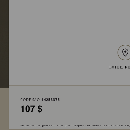
LOIRE, F
CODE SAQ
14253375
107 $
En cas de divergence entre les prix indiqués sur notre site et ceux de la SAQ