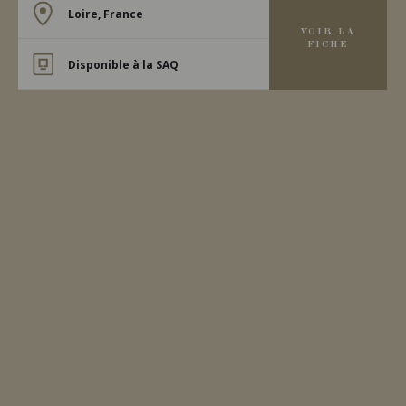
Loire, France
VOIR LA
FICHE
Disponible à la SAQ
2020
VOUVRAY
VOUVRAY MOELLEUX ‘LE
‘MONT’
Domaine Huet
VIN BLANC