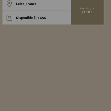
Loire, France
VOIR LA
FICHE
Disponible à la SAQ
2018
VOUVRAY
VOUVRAY MOELLEUX ‘LE
HAUT-LIEU’
Domaine Huet
VIN BLANC