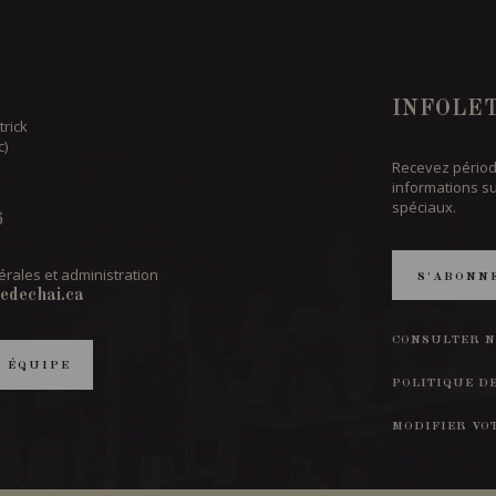
INFOLE
trick
c)
Recevez périod
informations s
spéciaux.
6
rales et administration
S'ABONN
edechai.ca
CONSULTER N
T ÉQUIPE
POLITIQUE D
MODIFIER VO