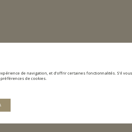
périence de navigation, et d’offrir certaines fonctionnalités. S’il vous 
s préférences de cookies.
R
web utilisable en activant des fonctions de base comme la navigation de page