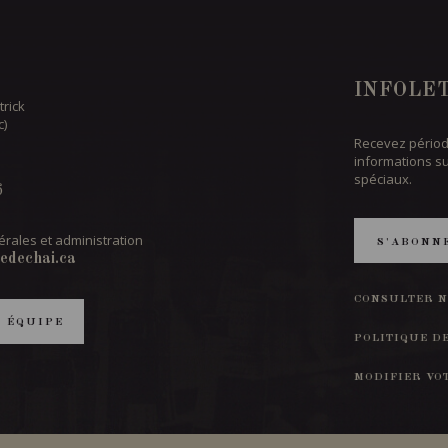
INFOLE
trick
c)
Recevez périod
informations s
spéciaux.
6
rales et administration
S'ABONN
edechai.ca
CONSULTER N
T ÉQUIPE
POLITIQUE D
MODIFIER VO