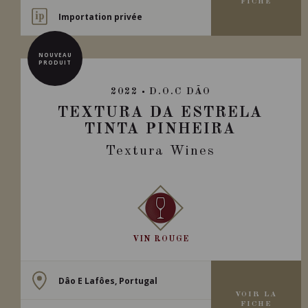
FICHE
Importation privée
NOUVEAU
PRODUIT
2022
D.O.C DÃO
TEXTURA DA ESTRELA
TINTA PINHEIRA
Textura Wines
VIN ROUGE
Dâo E Lafôes, Portugal
VOIR LA
FICHE