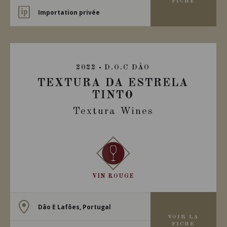
FICHE
Importation privée
2022
D.O.C DÃO
TEXTURA DA ESTRELA
TINTO
Textura Wines
VIN ROUGE
Dâo E Lafôes, Portugal
VOIR LA
FICHE