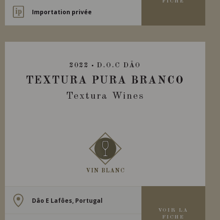
FICHE
Importation privée
2022
D.O.C DÃO
TEXTURA PURA BRANCO
Textura Wines
VIN BLANC
Dâo E Lafôes, Portugal
VOIR LA
FICHE