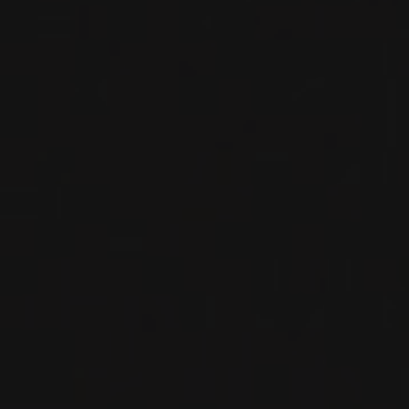
VIN ROUGE
Languedoc-Roussillon, France
VOIR LA FICHE
Importation privée
2023
TERRASSES DU LARZAC
TERRASSES DU LARZAC QU’ES
AQUO ROSÉ
Mas Cal Demoura
VIN ROSÉ