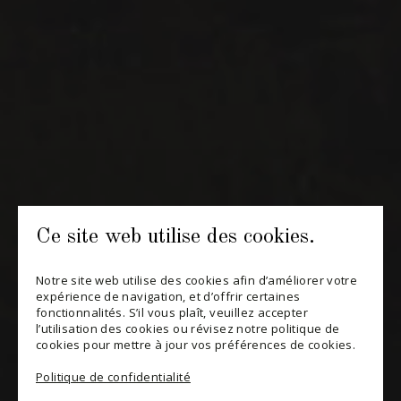
INFOLETTRES
Recevez périodiquement des offres de vins en importation
privée, informations sur les nouveaux arrivages et invitations à
nos événements spéciaux.
S'ABONNER
CONSULTER NOTRE BLOGUE
POLITIQUE DE CONFIDENTIALITÉ
Ce site web utilise des cookies.
MODIFIER VOTRE CONSENTEMENT
Notre site web utilise des cookies afin d’améliorer votre
expérience de navigation, et d’offrir certaines
fonctionnalités. S’il vous plaît, veuillez accepter
l’utilisation des cookies ou révisez notre politique de
cookies pour mettre à jour vos préférences de cookies.
Politique de confidentialité