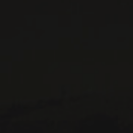
CONTACTEZ-NOUS
Le Maître de Chai
1643 rue Saint-Patrick
Montréal (Québec)
H3K 3G9
514 658 9866
Informations générales et administration
contact@maitredechai.ca
CONTACT ET ÉQUIPE