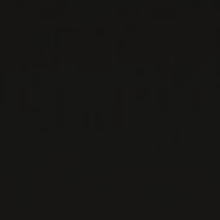
MAS CAL DEMOURA
Languedoc-Roussillon, France
Quand la passion mène à l'excellence La RVF l’a
classé parmi les « Grands domaines de
références » et Bettane & Desseauve parmi les «
...
EN SAVOIR PLUS
LISTES DE VINS À TÉLÉCHARGER
IMPORTATIONS PRIVÉES – RESTAURATION
VINS DISPONIBLES À LA SAQ