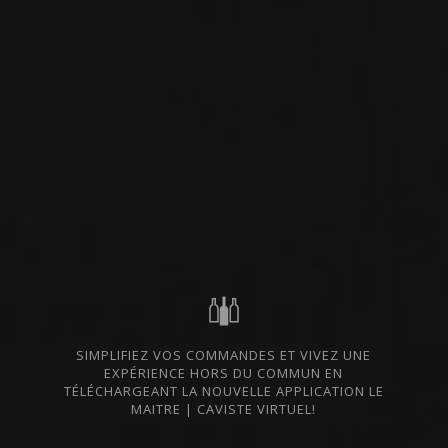
VIN ROUGE
LANGUEDOC-
IMPORTATION PRIVÉE
ROUSSILLON, FRANCE
PARTAGER
COMMANDER CE VIN
FICHE TECHNIQUE
SIMPLIFIEZ VOS COMMANDES ET VIVEZ UNE
EXPÉRIENCE HORS DU COMMUN EN
DU MÊME PRODUCTEUR
TÉLÉCHARGEANT LA NOUVELLE APPLICATION LE
MAITRE | CAVISTE VIRTUEL!