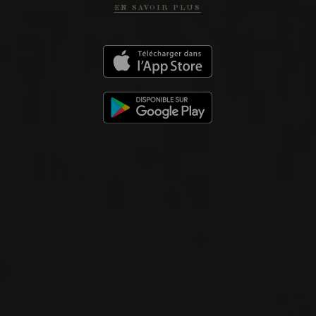
2024
IGP SAINT GUILHEM LE DÉSERT
EN SAVOIR PLUS
IGP SAINT GUILHEM LE DÉSERT
‘L’ÉTINCELLE’
Mas Cal Demoura
VIN BLANC
Languedoc-Roussillon, France
VOIR LA FICHE
Importation privée
2022
TERRASSES DU LARZAC
TERRASSES DU LARZAC ‘LES
COMBARIOLLES’
Mas Cal Demoura