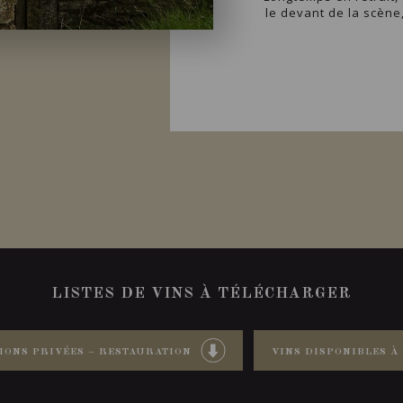
le devant de la scène
LISTES DE VINS À TÉLÉCHARGER
IONS PRIVÉES – RESTAURATION
VINS DISPONIBLES À 