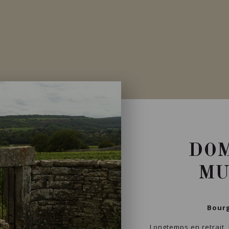
Disponible à la SAQ
DOM
MU
Bourg
Longtemps en retrait,