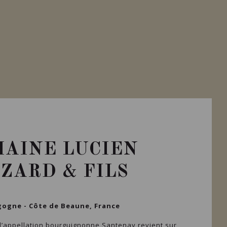
Importation privée
AINE LUCIEN
ZARD & FILS
ogne - Côte de Beaune, France
 l’appellation bourguignonne Santenay revient sur