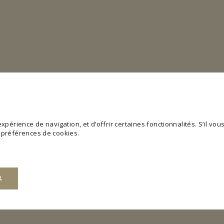
périence de navigation, et d’offrir certaines fonctionnalités. S’il vous 
s préférences de cookies.
R
web utilisable en activant des fonctions de base comme la navigation de page