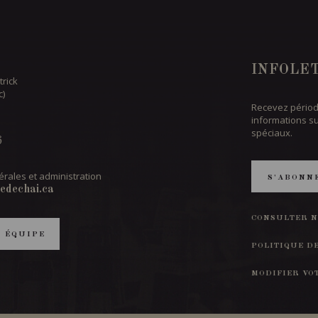
INFOLE
trick
c)
Recevez périod
informations s
spéciaux.
6
rales et administration
S'ABONN
edechai.ca
CONSULTER N
T ÉQUIPE
POLITIQUE D
MODIFIER VO