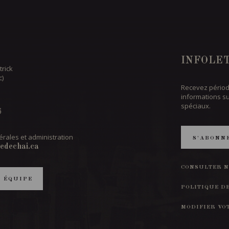
INFOLE
trick
c)
Recevez périod
informations s
spéciaux.
6
rales et administration
S'ABONN
edechai.ca
CONSULTER N
T ÉQUIPE
POLITIQUE D
MODIFIER VO