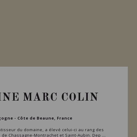
NE MARC COLIN
ogne - Côte de Beaune, France
âtisseur du domaine, a élevé celui-ci au rang des
 de Chassagne-Montrachet et Saint-Aubin. Dep ...