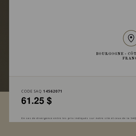
BOURGOGNE - CÔT
FRAN
CODE SAQ
14562071
61.25 $
En cas de divergence entre les prix indiqués sur notre site et ceux de la SAQ