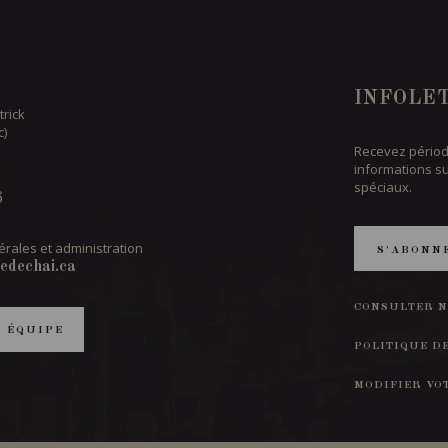
INFOLE
trick
c)
Recevez périod
informations s
spéciaux.
6
rales et administration
S'ABONN
edechai.ca
CONSULTER N
T ÉQUIPE
POLITIQUE D
MODIFIER VO