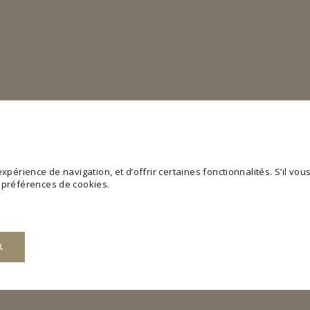
périence de navigation, et d’offrir certaines fonctionnalités. S’il vous 
s préférences de cookies.
R
web utilisable en activant des fonctions de base comme la navigation de page