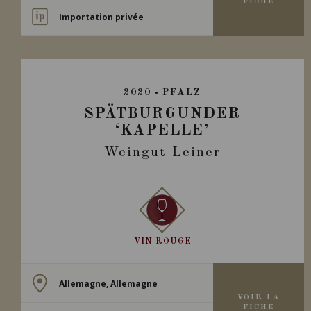
FICHE
Importation privée
2020
PFALZ
SPÄTBURGUNDER
‘KAPELLE’
Weingut Leiner
VIN ROUGE
Allemagne, Allemagne
VOIR LA
FICHE