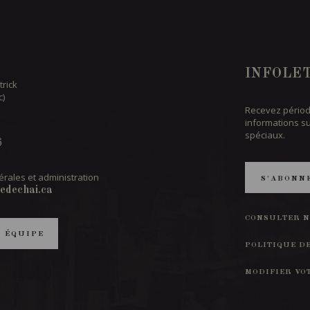
INFOLE
trick
c)
Recevez périod
informations s
spéciaux.
6
rales et administration
S'ABONN
edechai.ca
CONSULTER N
T ÉQUIPE
POLITIQUE D
MODIFIER VO