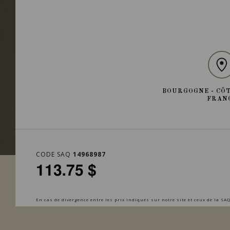
BOURGOGNE - CÔT
FRAN
CODE SAQ
14968987
113.75 $
En cas de divergence entre les prix indiqués sur notre site et ceux de la SAQ