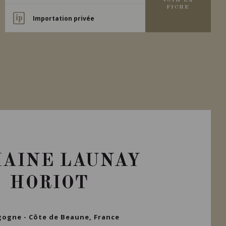
VOIR LA
FICHE
Importation privée
AINE LAUNAY
HORIOT
ogne - Côte de Beaune, France