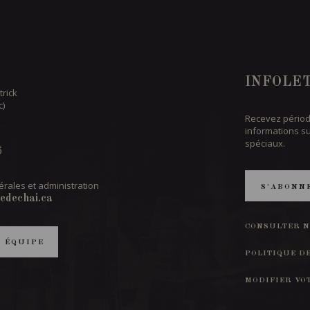
INFOLE
trick
c)
Recevez périod
informations s
spéciaux.
6
rales et administration
S'ABONN
edechai.ca
CONSULTER N
T ÉQUIPE
POLITIQUE D
MODIFIER VO