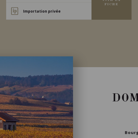
VOIR LA
FICHE
Importation privée
DOM
Bourg