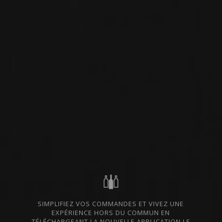
VIN ROUGE
BOURGOGNE - CÔTE
DISPONIBLE À LA SAQ
DE BEAUNE, FRANCE
PARTAGER
CODE SAQ
15204381
145 $
ALLER AU SITE SAQ
FICHE TECHNIQUE
En cas de divergence entre les prix indiqués sur notre site et ceux de la SAQ,
les prix de la SAQ prévalent.
SIMPLIFIEZ VOS COMMANDES ET VIVEZ UNE
DU MÊME PRODUCTEUR
EXPÉRIENCE HORS DU COMMUN EN
TÉLÉCHARGEANT LA NOUVELLE APPLICATION LE