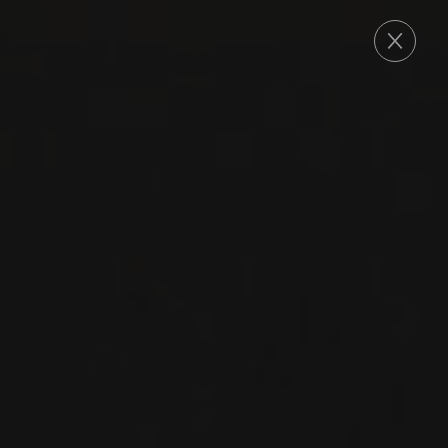
COMMANDE
2019
POMMARD 1ER CRU
POMMARD 1ER CRU
‘LES CROIX NOIRES’
Domaine de Courcel
PINOT NOIR