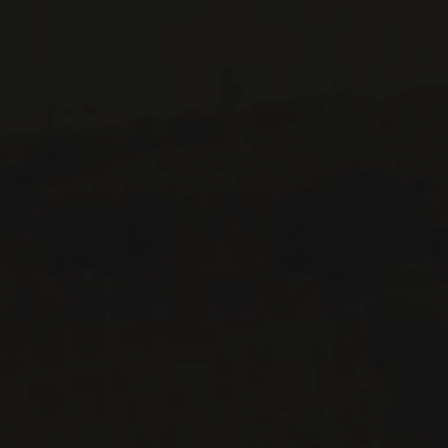
1643 rue Saint-Patrick
Montréal (Québec)
H3K 3G9
514 658 9866
Informations générales et administration
contact@maitredechai.ca
CONTACT ET ÉQUIPE
INFOLETTRES
Recevez périodiquement des offres de vins en importation
privée, informations sur les nouveaux arrivages et invitations à
nos événements spéciaux.
S'ABONNER