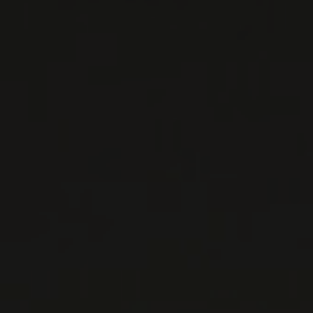
EN SAVOIR PLUS
LISTES DE VINS À TÉLÉCHARGER
IMPORTATIONS PRIVÉES – RESTAURATION
VINS DISPONIBLES À LA SAQ
CONTACTEZ-NOUS
Le Maître de Chai