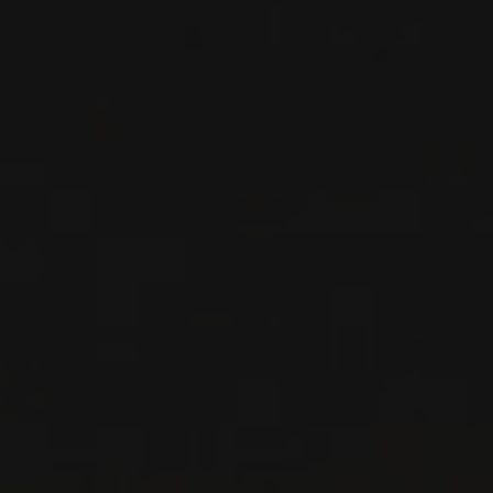
Bourgogne - Côte de Beaune, France
VOIR LA FICHE
Disponible à la SAQ
2019
POMMARD 1ER CRU
POMMARD 1ER CRU ‘LES
RUGIENS’
Domaine de Courcel
VIN ROUGE
Bourgogne - Côte de Beaune, France
VOIR LA FICHE
Disponible à la SAQ