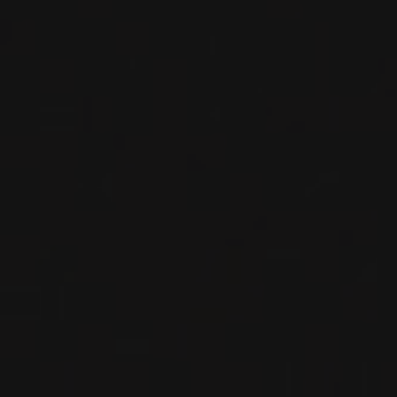
VIN ROUGE
Bourgogne - Côte de Beaune, France
VOIR LA FICHE
Disponible à la SAQ
2019
POMMARD 1ER CRU
POMMARD 1ER CRU ‘LES
FREMIERS’
Domaine de Courcel
VIN ROUGE