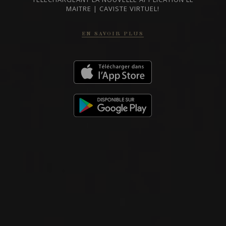
MAITRE | CAVISTE VIRTUEL!
2019
POMMARD
POMMARD ‘LES VAUMURIENS’
EN SAVOIR PLUS
Domaine de Courcel
VIN ROUGE
Bourgogne - Côte de Beaune, France
VOIR LA FICHE
Disponible à la SAQ
2019
POMMARD 1ER CRU
POMMARD 1ER CRU ‘LE GRAND
CLOS DES EPENOTS’
Domaine de Courcel