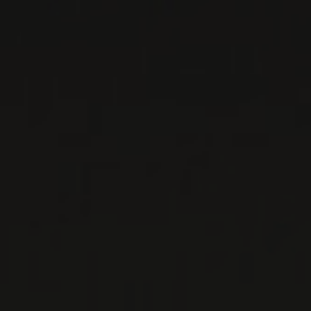
PRODUCTEUR RELIÉ
DOMAINE DE COURCEL
Bourgogne - Côte de Beaune, France
Le Domaine de Courcel est privilégié de détenir
des parcelles sur quatre Premiers Crus de
Pommard, notamment sur les prestigieux ‘Clos
des É ...