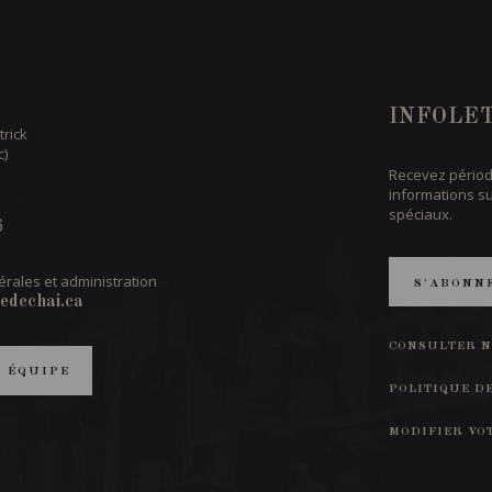
INFOLE
trick
c)
Recevez périod
informations s
spéciaux.
6
rales et administration
S'ABONN
edechai.ca
CONSULTER N
T ÉQUIPE
POLITIQUE D
MODIFIER VO