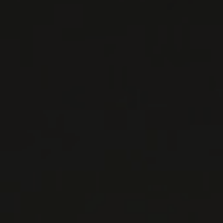
LISTES DE VINS À TÉLÉCHARGER
IMPORTATIONS PRIVÉES – RESTAURATION
VINS DISPONIBLES À LA SAQ
CONTACTEZ-NOUS
Le Maître de Chai
1643 rue Saint-Patrick
Montréal (Québec)
H3K 3G9