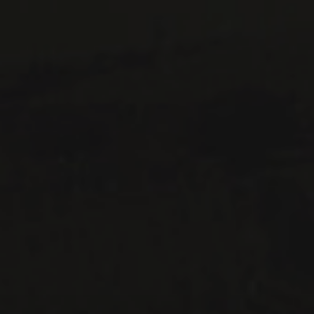
514 658 9866
Informations générales et administration
contact@maitredechai.ca
CONTACT ET ÉQUIPE
INFOLETTRES
Recevez périodiquement des offres de vins en importation
privée, informations sur les nouveaux arrivages et invitations à
nos événements spéciaux.
S'ABONNER
CONSULTER NOTRE BLOGUE