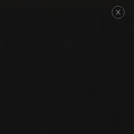
COMMANDE
2022
NUITS-ST-GEORGES 1ER CRU
LES SAINT-GEORGES
Domaine Henri Gouges
PINOT NOIR
VIN ROUGE