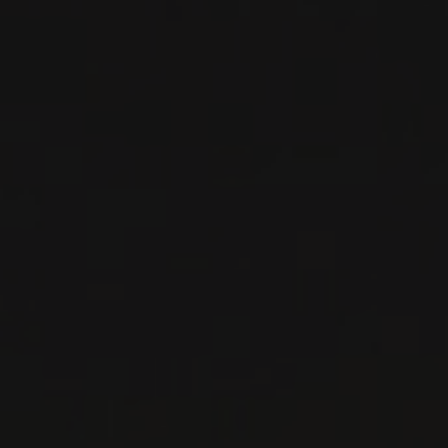
2018
NUITS SAINT-GEORGES
NUITS-SAINT-GEORGES
Domaine Henri Gouges
VIN ROUGE
Bourgogne - Côte de Nuits, France
VOIR LA FICHE
Importation privée
PRODUCTEUR RELIÉ