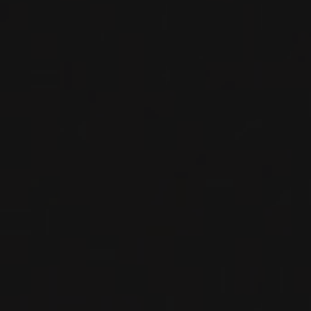
VIN ROSÉ
Bourgogne - Côte de Nuits, France
VOIR LA FICHE
Disponible à la SAQ
2021
NUIT-SAINT-GEORGES 1ER CRU
NUIT-SAINT-GEORGES 1ER CRU
‘LES CHAIGNOTS’
Domaine Henri Gouges
VIN ROUGE
Bourgogne - Côte de Nuits, France
VOIR LA FICHE
Importation privée