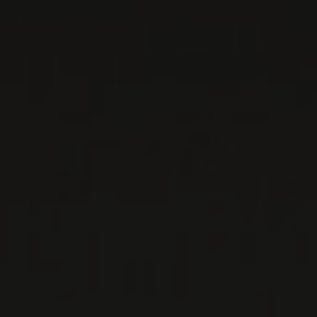
DOMAINE HENRI
GOUGES
Bourgogne - Côte de Nuits, France
Depuis près d’un siècle, la famille Gouges
défend la qualité des vins de Nuits-Saint-
Georges en général, et ceux du domaine familial
en partic ...
EN SAVOIR PLUS