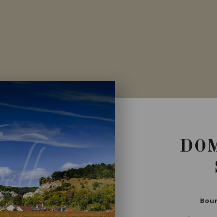
Importation privée
DOM
Bour