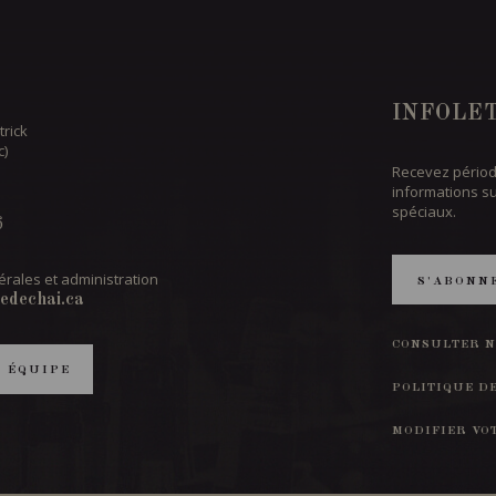
INFOLE
trick
c)
Recevez périod
informations s
spéciaux.
6
rales et administration
S'ABONN
edechai.ca
CONSULTER N
T ÉQUIPE
POLITIQUE D
MODIFIER VO