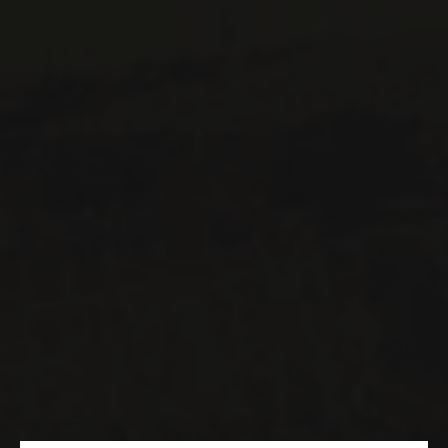
514 658 9866
Informations générales et administration
contact@maitredechai.ca
CONTACT ET ÉQUIPE
INFOLETTRES
Recevez périodiquement des offres de vins en importation
privée, informations sur les nouveaux arrivages et invitations à
nos événements spéciaux.
S'ABONNER
CONSULTER NOTRE BLOGUE
POLITIQUE DE CONFIDENTIALITÉ