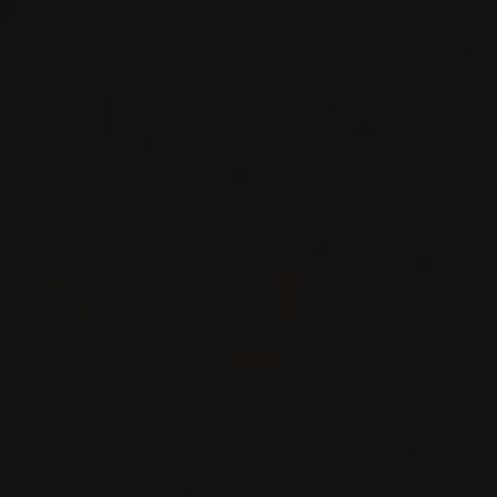
VIN BLANC
Bourgogne - Côte de Beaune, France
VOIR LA FICHE
Importation privée
2022
MONTHÉLIE
MONTHÉLIE ‘LES HAUTS-BRINS’
Arpents
VIN BLANC
Bourgogne - Côte de Beaune, France
VOIR LA FICHE
Importation privée