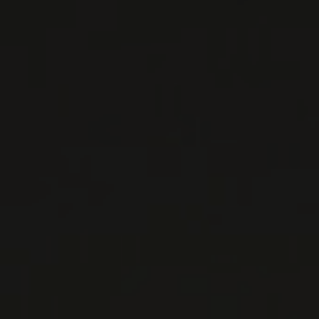
LISTES DE VINS À TÉLÉCHARGER
IMPORTATIONS PRIVÉES – RESTAURATION
VINS DISPONIBLES À LA SAQ
CONTACTEZ-NOUS
Le Maître de Chai
1643 rue Saint-Patrick
Montréal (Québec)
H3K 3G9