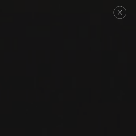
COMMANDE
2022
MONTHÉLIE
MONTHÉLIE ‘LES
PLANTES’
Arpents
PINOT NOIR