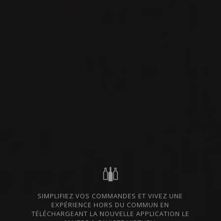
VIN ROUGE
BOURGOGNE - CÔTE
IMPORTATION PRIVÉE
DE BEAUNE, FRANCE
PARTAGER
COMMANDER CE VIN
FICHE TECHNIQUE
DU MÊME PRODUCTEUR
SIMPLIFIEZ VOS COMMANDES ET VIVEZ UNE
EXPÉRIENCE HORS DU COMMUN EN
2023
BOURGOGNE ALIGOTÉ
TÉLÉCHARGEANT LA NOUVELLE APPLICATION LE