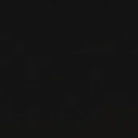
2023
BOURGOGNE - CÔTE DE BEAUNE, FRANCE
SAVIGNY-LÈS-BEAUNE ‘LES BAS
LIARDS’
Arpents
VIN ROUGE
Bourgogne - Côte de Beaune, France
VOIR LA FICHE
Importation privée
PRODUCTEUR RELIÉ