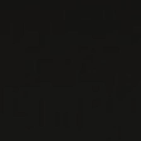
ARPENTS
Bourgogne - Côte de Beaune, France
Le premier millésime de la collaboration entre
Francis Martin, propriétaire de Maitre de Chai,
et son grand ami David Croix, vigneron de ren ...
EN SAVOIR PLUS