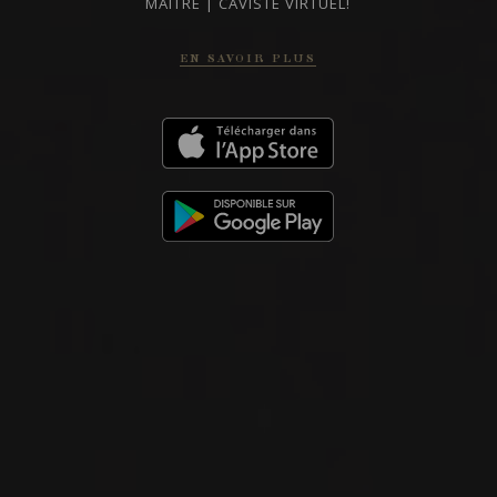
BOURGOGNE ALIGOTÉ
MAITRE | CAVISTE VIRTUEL!
Arpents
EN SAVOIR PLUS
VIN BLANC
Bourgogne - Côte de Beaune, France
VOIR LA FICHE
Importation privée
2023
BOURGOGNE - CÔTE DE BEAUNE, FRANCE
BOURGOGNE BLANC CÔTE D’OR
Arpents