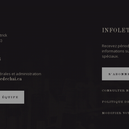
INFOLE
trick
c)
Recevez périod
informations s
spéciaux.
6
rales et administration
S'ABONN
edechai.ca
CONSULTER N
T ÉQUIPE
POLITIQUE D
MODIFIER VO