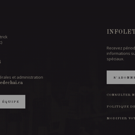
INFOLE
trick
c)
Recevez périod
informations s
spéciaux.
6
rales et administration
S'ABONN
edechai.ca
CONSULTER N
T ÉQUIPE
POLITIQUE D
MODIFIER VO