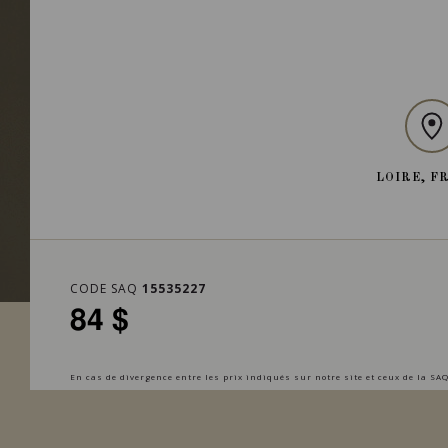
LOIRE, F
CODE SAQ
15535227
84 $
En cas de divergence entre les prix indiqués sur notre site et ceux de la SAQ