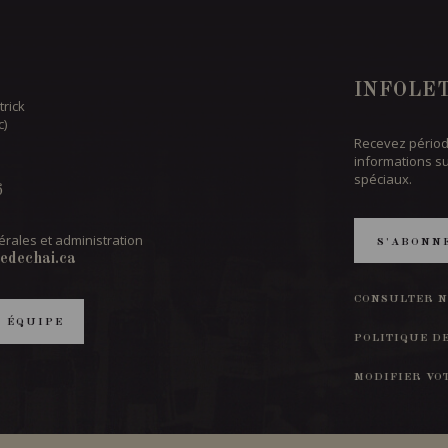
INFOLE
trick
c)
Recevez périod
informations s
spéciaux.
6
rales et administration
S'ABONN
edechai.ca
CONSULTER N
T ÉQUIPE
POLITIQUE D
MODIFIER VO