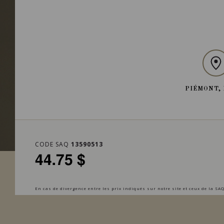
PIÉMONT, 
CODE SAQ
13590513
44.75 $
En cas de divergence entre les prix indiqués sur notre site et ceux de la SAQ