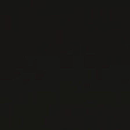
LISTES DE VINS À TÉLÉCHARGER
IMPORTATIONS PRIVÉES – RESTAURATION
VINS DISPONIBLES À LA SAQ
CONTACTEZ-NOUS
Le Maître de Chai
1643 rue Saint-Patrick
Montréal (Québec)
H3K 3G9
514 658 9866