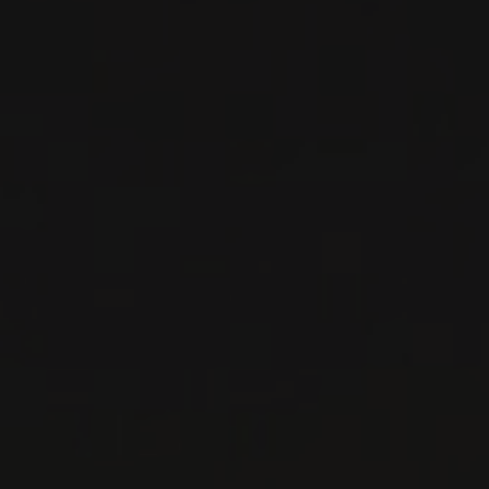
2023
IGT TOSCANA
TOSCANA ‘VISTAMARE’
Ca'Marcanda
VIN BLANC
Toscane, Italie
VOIR LA FICHE
Disponible à la SAQ
PRODUCTEUR RELIÉ