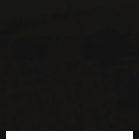
Informations générales et administration
contact@maitredechai.ca
CONTACT ET ÉQUIPE
INFOLETTRES
Recevez périodiquement des offres de vins en importation
privée, informations sur les nouveaux arrivages et invitations à
nos événements spéciaux.
S'ABONNER
CONSULTER NOTRE BLOGUE
POLITIQUE DE CONFIDENTIALITÉ