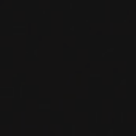
VIN ROUGE
Toscane, Italie
VOIR LA FICHE
Disponible à la SAQ
2021
IGT TOSCANA
TOSCANA ‘PROMIS’
Ca'Marcanda
VIN ROUGE
Toscane, Italie
VOIR LA FICHE
Disponible à la SAQ