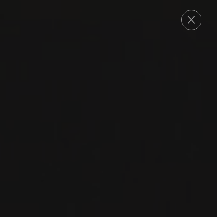
COMMANDE
GRAPPA DI TOSCANA
GRAPPA ‘PROMIS’
Ca’Marcanda
MERLOT
SYRAH
SANGIOVESE
SPIRITUEUX