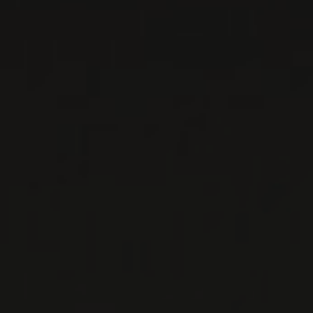
CA’MARCANDA
Toscane, Italie
C’est en 1996 qu’Angelo Gaja a fait l’acquisition
de cette propriété située à Castagneto
Carducci, au cœur de la célèbre zone de
Bolgheri ...
EN SAVOIR PLUS