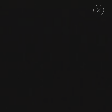
COMMANDE
2019
EPITRAPEZIOS INOS
EPITRAPEZIOS INOS
‘TRILOGIA’
Ktima Dio Ipsi
CABERNET SAUVIGNON