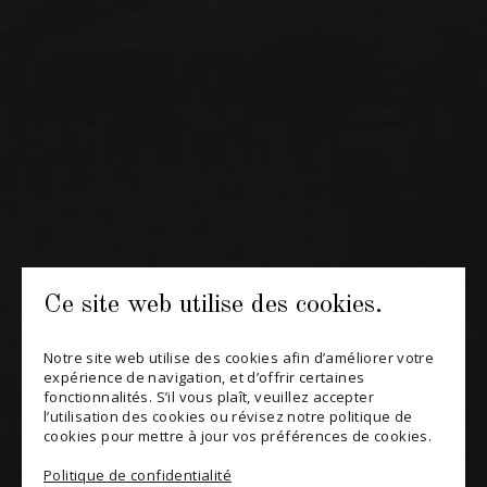
INFOLETTRES
Recevez périodiquement des offres de vins en importation
privée, informations sur les nouveaux arrivages et invitations à
nos événements spéciaux.
S'ABONNER
CONSULTER NOTRE BLOGUE
POLITIQUE DE CONFIDENTIALITÉ
Ce site web utilise des cookies.
MODIFIER VOTRE CONSENTEMENT
Notre site web utilise des cookies afin d’améliorer votre
expérience de navigation, et d’offrir certaines
fonctionnalités. S’il vous plaît, veuillez accepter
l’utilisation des cookies ou révisez notre politique de
cookies pour mettre à jour vos préférences de cookies.
Politique de confidentialité