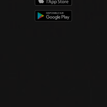
EPITRAPEZIOS INOS ‘DIALOGOS’
Ktima Dio Ipsi
VIN ROUGE
Péloponnèse, Grèce
VOIR LA FICHE
Importation privée
2023
EPITRAPEZIOS INOS
EPITRAPEZIOS INOS ‘DIALOGOS’
Ktima Dio Ipsi