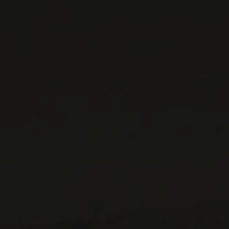
VINS DISPONIBLES À LA SAQ
CONTACTEZ-NOUS
Le Maître de Chai
1643 rue Saint-Patrick
Montréal (Québec)
H3K 3G9
514 658 9866
Informations générales et administration
contact@maitredechai.ca
CONTACT ET ÉQUIPE