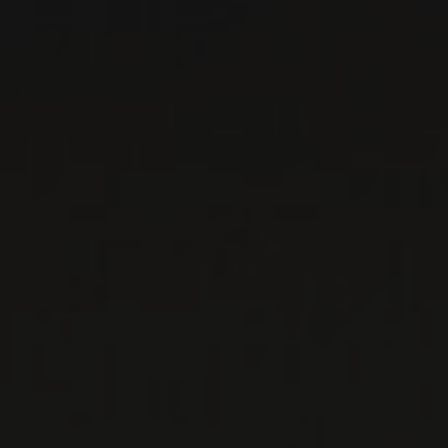
KTIMA DIO IPSI
Péloponnèse, Grèce
...
EN SAVOIR PLUS
LISTES DE VINS À TÉLÉCHARGER
IMPORTATIONS PRIVÉES – RESTAURATION