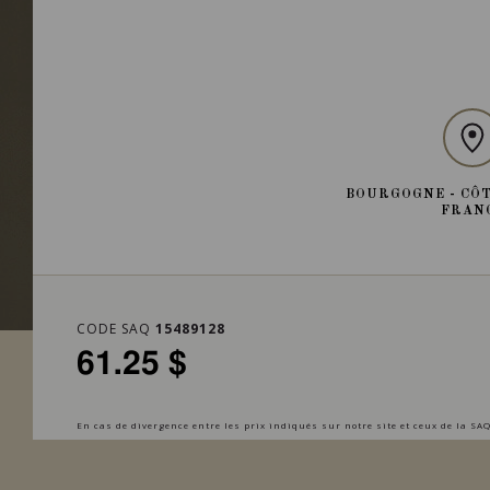
BOURGOGNE - CÔT
FRAN
CODE SAQ
15489128
61.25 $
En cas de divergence entre les prix indiqués sur notre site et ceux de la SAQ