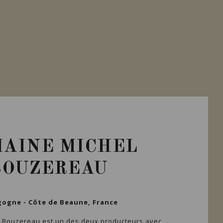
AINE MICHEL
BOUZEREAU
ogne - Côte de Beaune, France
 Bouzereau est un des deux producteurs avec