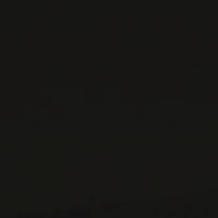
VINS DISPONIBLES À LA SAQ
CONTACTEZ-NOUS
Le Maître de Chai
1643 rue Saint-Patrick
Montréal (Québec)
H3K 3G9
514 658 9866
Informations générales et administration
contact@maitredechai.ca
CONTACT ET ÉQUIPE