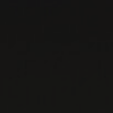
DOMAINE LOUIS
MAGNIN
Savoie, France
La demande locale de vins de Savoie dépasse
parfois l’offre. Dans un tel contexte, il peut
suffire de produire des ...
EN SAVOIR PLUS
LISTES DE VINS À TÉLÉCHARGER
IMPORTATIONS PRIVÉES – RESTAURATION