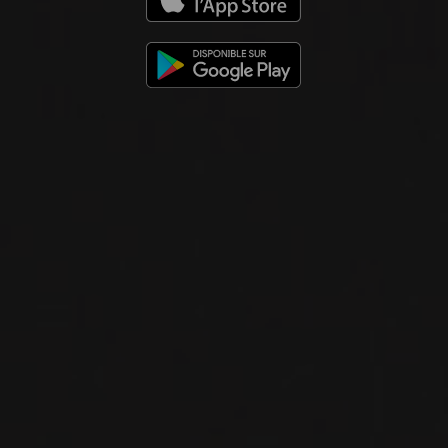
2012
VIN DE SAVOIE
ARBIN MONDEUSE
Domaine Louis Magnin
VIN ROUGE
Savoie, France
VOIR LA FICHE
Disponible à la SAQ
2015
ROUSSETTE DE SAVOIE
ROUSSETTE DE SAVOIE
Domaine Louis Magnin