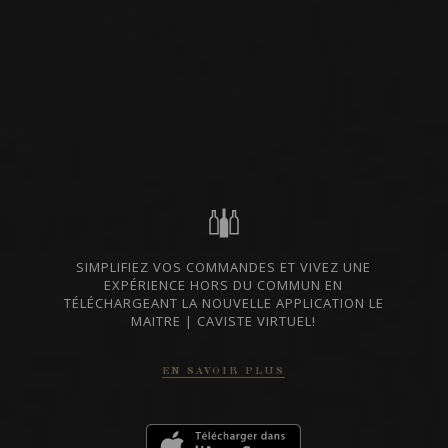
SAVOIE, FRANCE
DISPONIBLE À LA SAQ
PARTAGER
CODE SAQ
12481358
37.5 $
ALLER AU SITE SAQ
SIMPLIFIEZ VOS COMMANDES ET VIVEZ UNE
FICHE TECHNIQUE
EXPÉRIENCE HORS DU COMMUN EN
TÉLÉCHARGEANT LA NOUVELLE APPLICATION LE
MAITRE | CAVISTE VIRTUEL!
En cas de divergence entre les prix indiqués sur notre site et ceux de la SAQ,
les prix de la SAQ prévalent.
EN SAVOIR PLUS
DU MÊME PRODUCTEUR