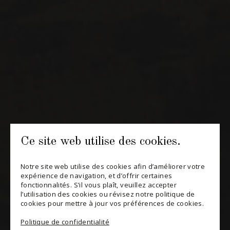
INFOLETTRES
Recevez périodiquement des offres de vins en importation
privée, informations sur les nouveaux arrivages et invitations à
nos événements spéciaux.
S'ABONNER
CONSULTER NOTRE BLOGUE
POLITIQUE DE CONFIDENTIALITÉ
Ce site web utilise des cookies.
MODIFIER VOTRE CONSENTEMENT
Notre site web utilise des cookies afin d’améliorer votre
expérience de navigation, et d’offrir certaines
fonctionnalités. S’il vous plaît, veuillez accepter
l’utilisation des cookies ou révisez notre politique de
cookies pour mettre à jour vos préférences de cookies.
Politique de confidentialité