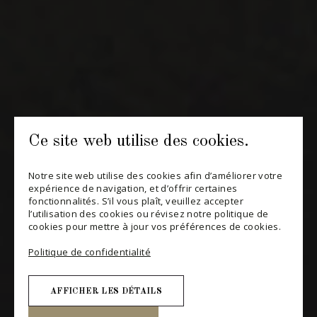
Recevez périodiquement des offres de vins en importation
privée, informations sur les nouveaux arrivages et invitations à
nos événements spéciaux.
S'ABONNER
CONSULTER NOTRE BLOGUE
POLITIQUE DE CONFIDENTIALITÉ
Ce site web utilise des cookies.
MODIFIER VOTRE CONSENTEMENT
Notre site web utilise des cookies afin d’améliorer votre
expérience de navigation, et d’offrir certaines
fonctionnalités. S’il vous plaît, veuillez accepter
l’utilisation des cookies ou révisez notre politique de
cookies pour mettre à jour vos préférences de cookies.
Politique de confidentialité
AFFICHER LES DÉTAILS