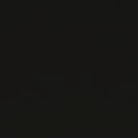
EN SAVOIR PLUS
LISTES DE VINS À TÉLÉCHARGER
IMPORTATIONS PRIVÉES – RESTAURATION
VINS DISPONIBLES À LA SAQ
CONTACTEZ-NOUS
Le Maître de Chai
1643 rue Saint-Patrick