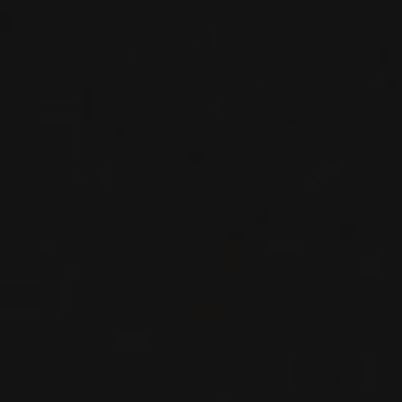
VIN ROUGE
Santa Barbara County, États-Unis
VOIR LA FICHE
Disponible à la SAQ
2017
SANTA RITA HILLS
PINOT NOIR
Fess Parker
VIN ROUGE