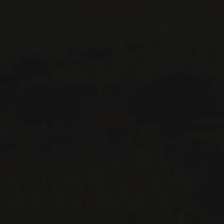
Montréal (Québec)
H3K 3G9
514 658 9866
Informations générales et administration
contact@maitredechai.ca
CONTACT ET ÉQUIPE
INFOLETTRES
Recevez périodiquement des offres de vins en importation
privée, informations sur les nouveaux arrivages et invitations à
nos événements spéciaux.
S'ABONNER