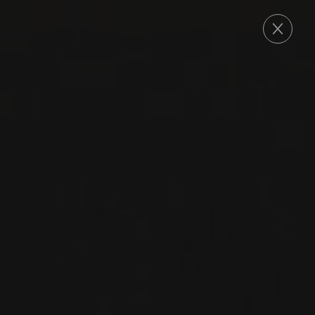
COMMANDE
2017
SANTA RITA HILLS
CHARDONNAY
‘SANFORD &
BENEDICT’
Fess Parker
CHARDONNAY