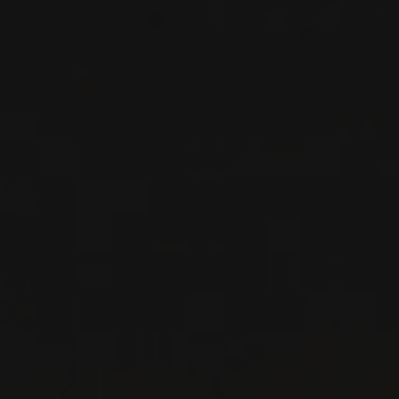
Santa Barbara County, États-Unis
VOIR LA FICHE
Disponible à la SAQ
2016
SANTA RITA HILLS
PINOT NOIR ‘OLDER BARRELS’
Fess Parker
VIN ROUGE
Santa Barbara County, États-Unis
VOIR LA FICHE
Disponible à la SAQ