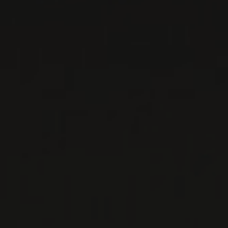
PRODUCTEUR RELIÉ
FESS PARKER
Santa Barbara County, États-Unis
La seule mention de son nom évoque des
souvenirs pour les générations ayant grandi en
écoutant les aventures de Davy Crockett et
Daniel Boone. C� ...