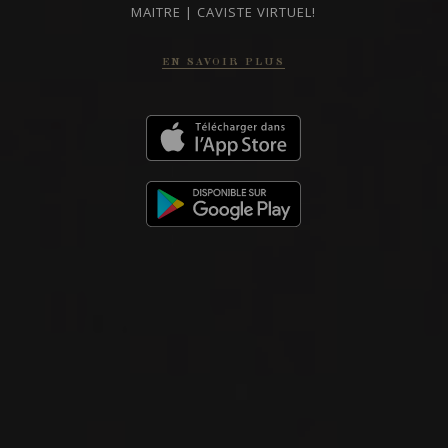
MAITRE | CAVISTE VIRTUEL!
EN SAVOIR PLUS
2023
SANTA BARBARA
CHARDONNAY
Fess Parker
VIN BLANC
Santa Barbara County, États-Unis
VOIR LA FICHE
Importation privée
2017
CALIFORNIA
PARKER STATION PINOT NOIR
Fess Parker