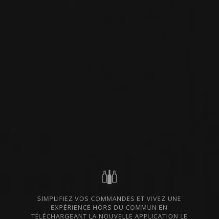
VIN BLANC
SANTA BARBARA
DISPONIBLE À LA SAQ
COUNTY, ÉTATS-UNIS
PARTAGER
CODE SAQ
14330182
55.25 $
ALLER AU SITE SAQ
FICHE TECHNIQUE
En cas de divergence entre les prix indiqués sur notre site et ceux de la SAQ,
les prix de la SAQ prévalent.
SIMPLIFIEZ VOS COMMANDES ET VIVEZ UNE
EXPÉRIENCE HORS DU COMMUN EN
TÉLÉCHARGEANT LA NOUVELLE APPLICATION LE
DU MÊME PRODUCTEUR