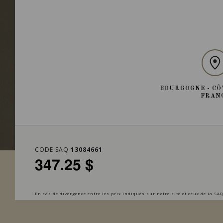
BOURGOGNE - CÔ
FRAN
CODE SAQ
13084661
347.25 $
En cas de divergence entre les prix indiqués sur notre site et ceux de la SAQ