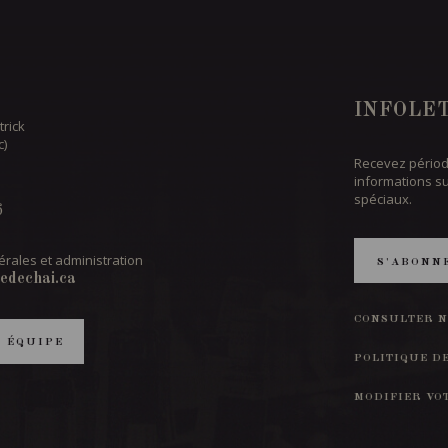
INFOLE
trick
c)
Recevez périod
informations s
spéciaux.
6
rales et administration
S'ABONN
edechai.ca
CONSULTER N
T ÉQUIPE
POLITIQUE D
MODIFIER VO