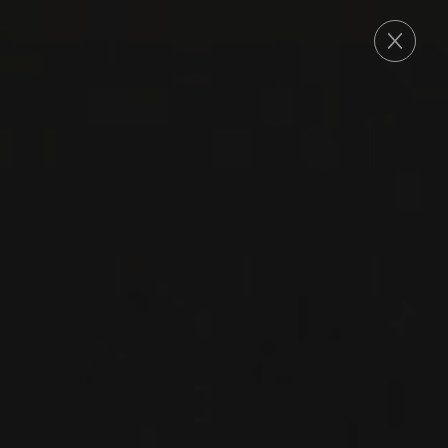
COMMANDE
2019
NAPA VALLEY
CABERNET
SAUVIGNON ‘THE
RANCH’
Snowden
CABERNET SAUVIGNON