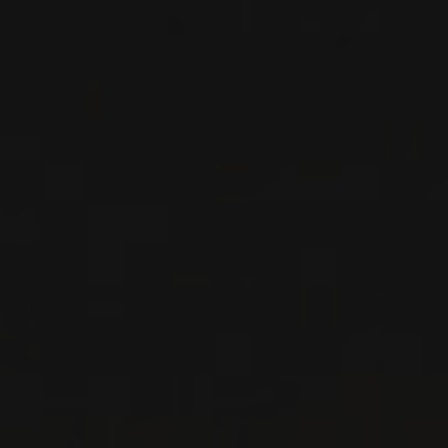
VIN ROUGE
Napa Valley, États-Unis
VOIR LA FICHE
Importation privée
2014
NAPA VALLEY
SAUVIGNON BLANC
‘SUNNINGHILL’
Snowden
VIN BLANC
Napa Valley, États-Unis
VOIR LA FICHE
Disponible à la SAQ