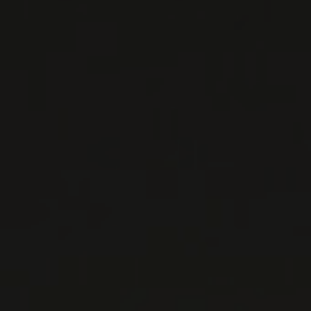
EN SAVOIR PLUS
LISTES DE VINS À TÉLÉCHARGER
IMPORTATIONS PRIVÉES – RESTAURATION
VINS DISPONIBLES À LA SAQ
CONTACTEZ-NOUS
Le Maître de Chai
1643 rue Saint-Patrick