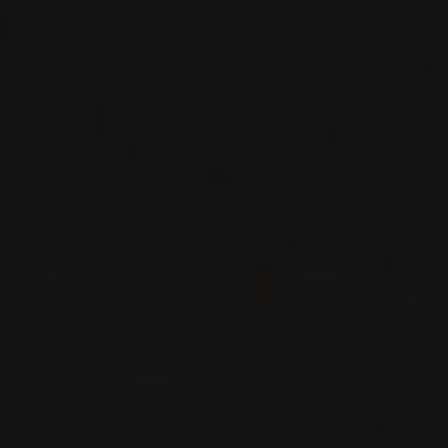
Snowden
VIN ROUGE
Napa Valley, États-Unis
VOIR LA FICHE
Disponible à la SAQ
2020
NAPA VALLEY
NAPA VALLEY CABERNET
SAUVIGNON ‘DUM SPIRO SPERO’
Snowden