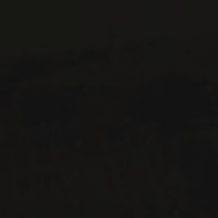
Montréal (Québec)
H3K 3G9
514 658 9866
Informations générales et administration
contact@maitredechai.ca
CONTACT ET ÉQUIPE
INFOLETTRES
Recevez périodiquement des offres de vins en importation
privée, informations sur les nouveaux arrivages et invitations à
nos événements spéciaux.
S'ABONNER