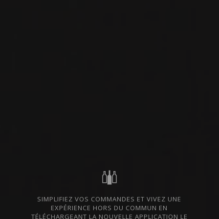
VIN ROUGE
NAPA VALLEY, ÉTATS-
DISPONIBLE À LA SAQ
UNIS
PARTAGER
CODE SAQ
15223071
114 $
ALLER AU SITE SAQ
FICHE TECHNIQUE
En cas de divergence entre les prix indiqués sur notre site et ceux de la SAQ,
les prix de la SAQ prévalent.
SIMPLIFIEZ VOS COMMANDES ET VIVEZ UNE
EXPÉRIENCE HORS DU COMMUN EN
DU MÊME PRODUCTEUR
TÉLÉCHARGEANT LA NOUVELLE APPLICATION LE