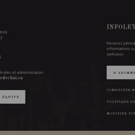
INFOLE
trick
c)
Recevez périod
informations s
spéciaux.
6
rales et administration
S'ABONN
edechai.ca
CONSULTER N
T ÉQUIPE
POLITIQUE D
MODIFIER VO