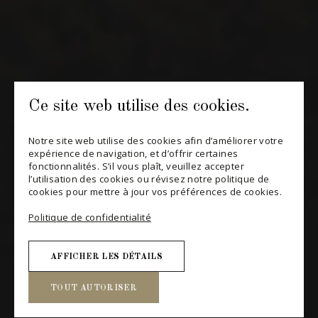
S'ABONNER
CONSULTER NOTRE BLOGUE
POLITIQUE DE CONFIDENTIALITÉ
Ce site web utilise des cookies.
MODIFIER VOTRE CONSENTEMENT
Notre site web utilise des cookies afin d’améliorer votre
expérience de navigation, et d’offrir certaines
fonctionnalités. S’il vous plaît, veuillez accepter
l’utilisation des cookies ou révisez notre politique de
cookies pour mettre à jour vos préférences de cookies.
Politique de confidentialité
AFFICHER LES DÉTAILS
TOUT AUTORISER