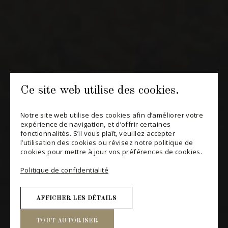
nos événements spéciaux.
S'ABONNER
CONSULTER NOTRE BLOGUE
POLITIQUE DE CONFIDENTIALITÉ
Ce site web utilise des cookies.
MODIFIER VOTRE CONSENTEMENT
Notre site web utilise des cookies afin d’améliorer votre
expérience de navigation, et d’offrir certaines
fonctionnalités. S’il vous plaît, veuillez accepter
l’utilisation des cookies ou révisez notre politique de
cookies pour mettre à jour vos préférences de cookies.
Politique de confidentialité
AFFICHER LES DÉTAILS
TOUT AUTORISER