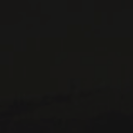
IMPORTATIONS PRIVÉES – RESTAURATION
VINS DISPONIBLES À LA SAQ
CONTACTEZ-NOUS
Le Maître de Chai
1643 rue Saint-Patrick
Montréal (Québec)
H3K 3G9
514 658 9866
Informations générales et administration
contact@maitredechai.ca