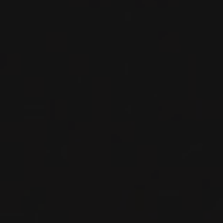
VIN BLANC
Sonoma County, États-Unis
VOIR LA FICHE
Importation privée
2021
SONOMA COAST
SONOMA COAST CAMPBELL
RANCH
Anthill Farms
VIN ROUGE
Sonoma County, États-Unis