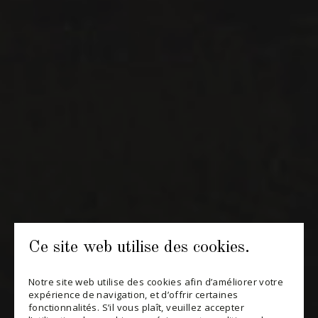
CONTACT ET ÉQUIPE
INFOLETTRES
Recevez périodiquement des offres de vins en importation
privée, informations sur les nouveaux arrivages et invitations à
nos événements spéciaux.
S'ABONNER
CONSULTER NOTRE BLOGUE
POLITIQUE DE CONFIDENTIALITÉ
Ce site web utilise des cookies.
MODIFIER VOTRE CONSENTEMENT
Notre site web utilise des cookies afin d’améliorer votre
expérience de navigation, et d’offrir certaines
fonctionnalités. S’il vous plaît, veuillez accepter