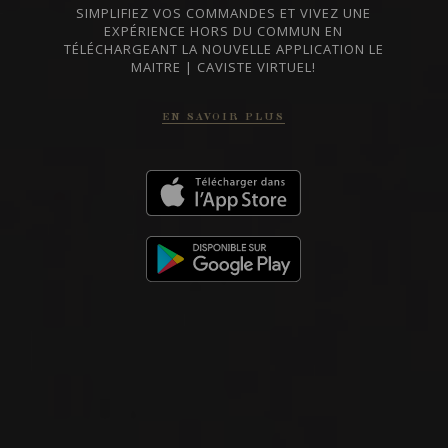
ANDERSON VALLEY PINOT NOIR
SIMPLIFIEZ VOS COMMANDES ET VIVEZ UNE
‘BAKER RANCH’
EXPÉRIENCE HORS DU COMMUN EN
Anthill Farms
TÉLÉCHARGEANT LA NOUVELLE APPLICATION LE
MAITRE | CAVISTE VIRTUEL!
EN SAVOIR PLUS
VIN ROUGE
Sonoma County, États-Unis
VOIR LA FICHE
Importation privée
2021
RUSSIAN RIVER VALLEY
RUSSIAN RIVER VALLEY
‘PEUGH’ CHARDONNAY
Anthill Farms