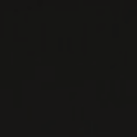
ANTHILL FARMS
Sonoma County, États-Unis
Anthill Farms est le projet de trois complices et
passionnés, David Low, Anthony Filiberti et
Webster Marquez. Ils produisent, à partir d ...
EN SAVOIR PLUS
LISTES DE VINS À TÉLÉCHARGER