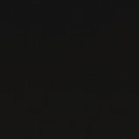
SONOMA COAST PINOT NOIR
Anthill Farms
VIN ROUGE
Sonoma County, États-Unis
VOIR LA FICHE
Importation privée
PRODUCTEUR RELIÉ