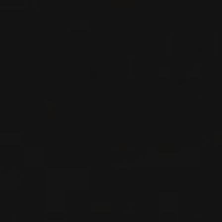
VOIR LA FICHE
Importation privée
2021
SONOMA COAST
SONOMA COAST HARMONY LANE
Anthill Farms
VIN ROUGE
Sonoma County, États-Unis
VOIR LA FICHE
Importation privée
2021
SONOMA COAST