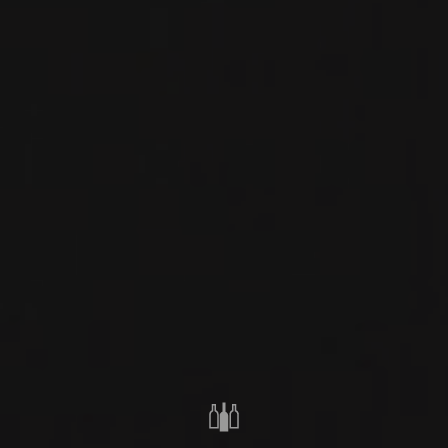
VIN ROUGE
SONOMA COUNTY,
IMPORTATION PRIVÉE
ÉTATS-UNIS
PARTAGER
COMMANDER CE VIN
FICHE TECHNIQUE
DU MÊME PRODUCTEUR
2021
ANDERSON VALLEY