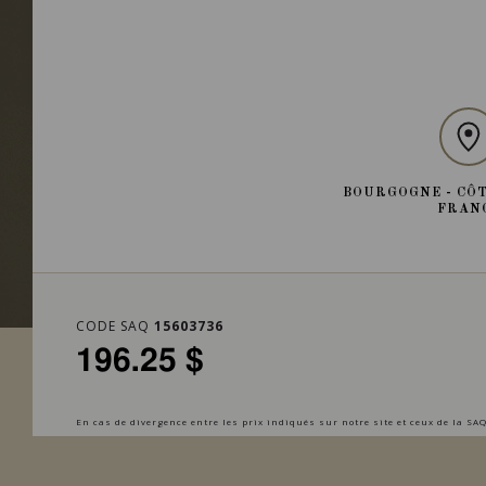
BOURGOGNE - CÔT
FRAN
CODE SAQ
15603736
196.25 $
En cas de divergence entre les prix indiqués sur notre site et ceux de la SAQ